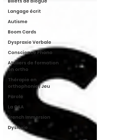
Billets de blogue
Langage écrit
Autisme
Boom Cards
Dyspraxie Verbale
Conscience Phono
Ateliers de formation
en ortho
Thérapie en
orthophonie | Jeu
Parole
La CAA
French Immersion
Dyslexie