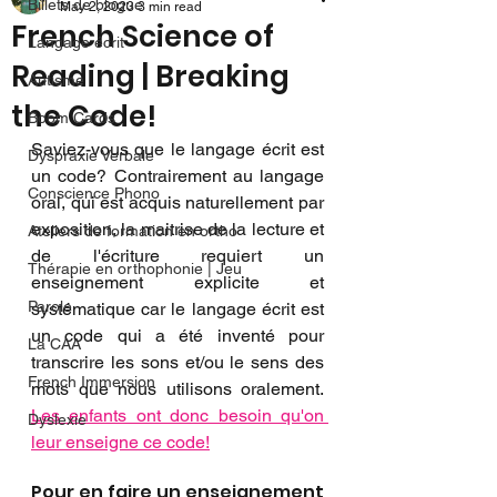
Billets de blogue
May 2, 2023
3 min read
French Science of
Langage écrit
Reading | Breaking
Autisme
the Code!
Boom Cards
Saviez-vous que le langage écrit est 
Dyspraxie Verbale
un code? Contrairement au langage 
Conscience Phono
oral, qui est acquis naturellement par 
exposition, la maitrise de la lecture et 
Ateliers de formation en ortho
de l'écriture requiert un 
Thérapie en orthophonie | Jeu
enseignement explicite et 
Parole
systématique car le langage écrit est 
un code qui a été inventé pour 
La CAA
transcrire les sons et/ou le sens des 
French Immersion
mots que nous utilisons oralement.  
Les enfants ont donc besoin qu'on 
Dyslexie
leur enseigne ce code!
Pour en faire un enseignement 