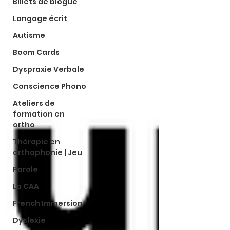
Billets de blogue
Langage écrit
Autisme
Boom Cards
Dyspraxie Verbale
Conscience Phono
Ateliers de
formation en
ortho
Thérapie en
orthophonie | Jeu
Parole
La CAA
French Immersion
Dyslexie