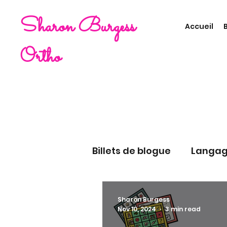
Sharon Burgess
Accueil
Ortho
Billets de blogue
Langag
Conscience Phono
A
Sharon Burgess
Nov 10, 2024
3 min read