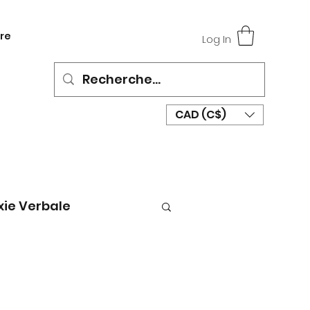
re
Log In
CAD (C$)
xie Verbale
rthophonie | Jeu