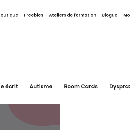
Boutique
Freebies
Ateliers de formation
Blogue
Mo
e écrit
Autisme
Boom Cards
Dyspra
teliers de formation en ortho
Thérapie en o