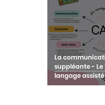
Parole
La CAA
F
La communicati
suppléante - Le
langage assisté