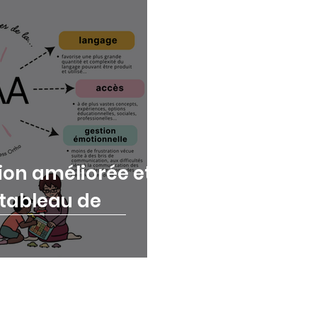
rench Immersion
Dyslexie
on améliorée et
 tableau de