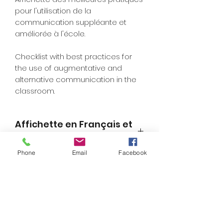
pour l'utilisation de la
communication suppléante et
améliorée à l'école.
Checklist with best practices for
the use of augmentative and
alternative communication in the
classroom.
Affichette en Français et
en Anglais
Phone
Email
Facebook
Une affichette gratuite pour la
mise en pratique d'outils de
communication améliorée et
suppléante. Droits d'auteur: Sharon
Burgess Ortho
Infolettre et Gratuités